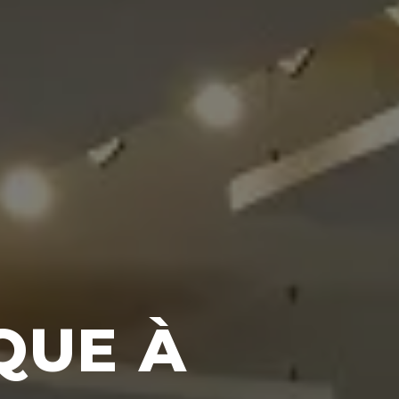
QUE À