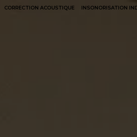
CORRECTION ACOUSTIQUE
INSONORISATION IN