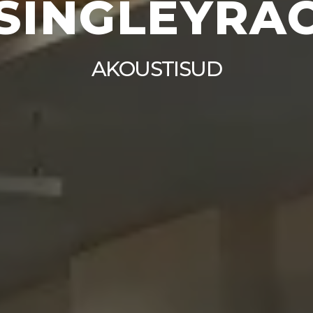
SINGLEYRA
AKOUSTISUD