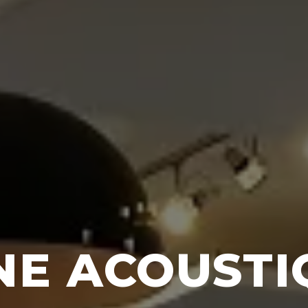
NE ACOUSTI